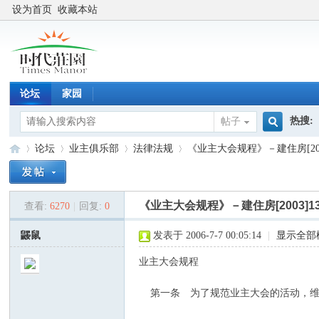
设为首页
收藏本站
论坛
家园
热搜:
帖子
搜
论坛
业主俱乐部
法律法规
《业主大会规程》－建住房[200
索
《业主大会规程》－建住房[2003]1
查看:
6270
|
回复:
0
时
»
›
›
›
鼹鼠
发表于 2006-7-7 00:05:14
|
显示全部
业主大会规程
第一条 为了规范业主大会的活动，维