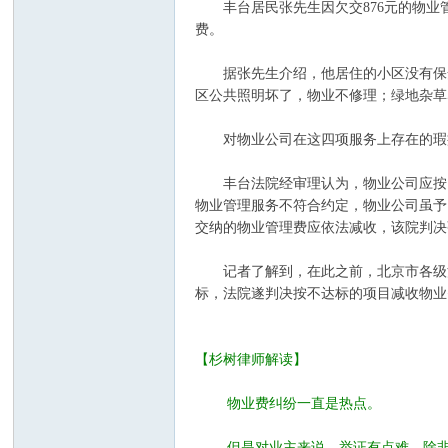
丰台居民张先生因欠交876元的物业
费。
代
据张先生介绍，他居住的小区没有保安
区公共照明坏了，物业不修理；绿地杂草
对物业公司在这四项服务上存在的瑕疵
丰台法院经审理认为，物业公司应按照
物业管理服务不符合约定，物业公司虽予
交纳的物业管理费应依法减收，该院判决
庄
记者了解到，在此之前，北京市各级法
标，法院遂判决按不达标的项目减收物业
【杉树律师解读】
物业费纠纷一直是热点。
园
但是对业主来说，举证有点难，除非