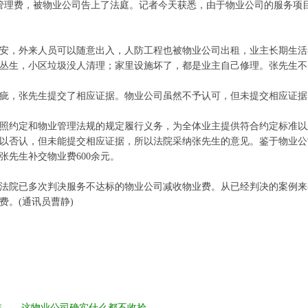
管理费，被物业公司告上了法庭。记者今天获悉，由于物业公司的服务项
，外来人员可以随意出入，人防工程也被物业公司出租，业主长期生活
丛生，小区垃圾没人清理；家里设施坏了，都是业主自己修理。张先生不
，张先生提交了相应证据。物业公司虽然不予认可，但未提交相应证据
约定和物业管理法规的规定履行义务，为全体业主提供符合约定标准以
以否认，但未能提交相应证据，所以法院采纳张先生的意见。鉴于物业公
张先生补交物业费600余元。
院已多次判决服务不达标的物业公司减收物业费。从已经判决的案例来
费。(通讯员曹静)
……这物业公司确实什么都不收拾。