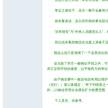
举证之难在于，业主一般不会象有计划
就本案来说，业主所列举的事实部分
“没有保安”与“外来人员随意出入”，
所以说本案的物业在法庭上准备不
社
我这么说只是强调了一下这类诉讼的现
业主除了穷尽一般物证手段之外，可以
其它证明手段的难度，以平衡双方的举证
由于物业费中一般还包括有用以维护小
（试行）》第22条规定：“有下列情形
的；(2)物业管理企业擅自扩大收费范
区
个人意见，供参考。