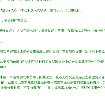
的寻仇者一样记下别人的错误，罄竹以书，汇编成册。
，举证都存在难度。
很难举证；“人防工程出租”，很难举证；照明、杂草与垃圾部分，物业也
足。
实事实较难通过举证在法庭上得到证明。本案的胜诉在一定情况下是原
更多的依赖“证人证言”这种目前在我国诉讼中尚未发挥其应有作用的证
负担。
区日常运营的成本费用，因此法院一般不支持完全免除业主的缴费义务
之一的，业主可以要求减收物业服务费用或要求返还多交的物业服务费用：(
围、提高收费标准、重复收费的”，可见，如果出现物业公司履行物业服务