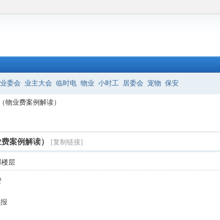
业委会
业主大会
临时电
物业
小时工
居委会
宠物
保安
（物业费案例解读）
业费案例解读）
[复制链接]
部楼层
费
晚报