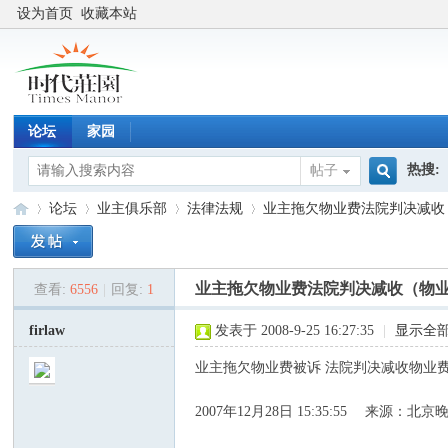
设为首页
收藏本站
论坛
家园
热搜:
帖子
搜
论坛
业主俱乐部
法律法规
业主拖欠物业费法院判决减收
索
业主拖欠物业费法院判决减收（物
查看:
6556
|
回复:
1
时
»
›
›
›
firlaw
发表于 2008-9-25 16:27:35
|
显示全
业主拖欠物业费被诉 法院判决减收物业
2007年12月28日 15:35:55 来源：北京