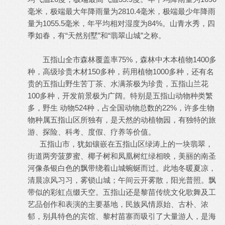
毫米，极端最大年降雨量为2810.4毫米，极端最少年降雨
量为1055.5毫米，年平均相对湿度为84%。山青水秀，四
季如春，有“天然别墅”和“翡翠山城”之称。
五指山全市森林覆盖率75%，森林中木本植物1400多
种，高级珍贵木材150多种，药用植物1000多种，还有名
贵的五指山野生苦丁茶、水满茶极为珍贵，五指山兰花
100多种，开发前景极为广阔。特别是五指山动物种类繁
多，野生 动物524种，占全国动物总数的22%，许多生物
物种属五指山区所独有，是天然的动植物园，有独特的旅
游、探险、科考、度假、疗养等价值。
五指山市，犹如镶嵌在五指山区绿涛上的一块翡翠，
街道两旁菠萝蜜、椰子树和凤凰树红绿相映，美丽的南圣
河像条银白色的飘带绕着山城蜿蜒而过。此地冬暖夏凉，
清晨凉风习习，雾锁山城；午间云开雾散，阳光普照。飘
带似的彩虹点缀天空。五指山还是黎苗传统文化歌舞及工
艺品创作和表演的主要基地，民族风情原始、古朴、浓
郁，别具特色的宾馆、黎村苗寨而吸引了大量游人，是海