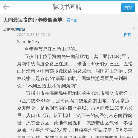
碟联书画精
回复
人间最宝贵的疗养度假圣地
看全部
tony
#
点击重新加载
1
2009-3-23 16:23:13
收藏
Sample Text
今年春节是在五指山过的。
五指山市位于海南岛中南部腹地，离三亚仅80公里，
海南中线高速公路正在施工，修通后40分钟到三亚。五指
山是海南省中南部少数民族的聚居地。周围群山环抱，森
林茂密，是有名的“翡翠山城”。 国家旅游局原局长刘毅
说：“不到五指山,不算到海南”。
五指山市是海南岛中部地区的中心城市和交通枢纽，
市区海拔328.5米，是海南岛海拔最高的山城。冬无寒凉，
夏无酷暑，是名副其实的四季春城。市区面积1169平方公
里，人口10.7万。从五指山上流下来的南圣河从东向西蜿
蜒，流贯全城区。此地气候温和，属热带山区气候，冬暖
夏凉。年平均气温22.4度，1月份平均气温17度，7月份平
均气温26度，极端最高气温35.9度。年平均降雨量为1690