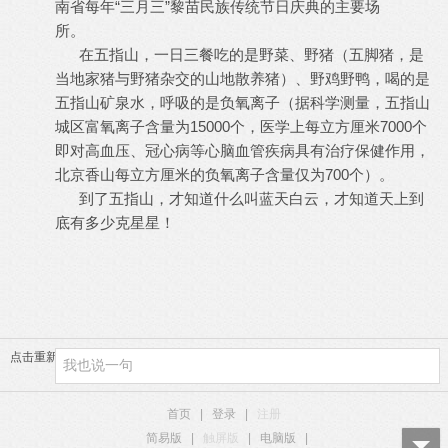
南省每年“三月三”黎苗民族传统节日庆典的主要场
所。
在五指山，一日三餐吃的是野菜、野猪（五脚猪，是
当地家猪与野猪杂交的山地散养猪）、野鸡野鸭，喝的是
五指山矿泉水，呼吸的是负氧离子（据科学测量，五指山
城区富氧离子含量为15000个，医学上每立方厘米7000个
即对高血压、冠心病等心脑血管疾病具有治疗保健作用，
北京香山每立方厘米的负氧离子含量仅为700个）。
到了五指山，才知道什么叫蓝天白云，才知道天上到
底有多少克星星！
点击重新加载
首页
|
登录
|
注册
简易版
|
触屏版
|
电脑版
|