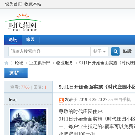
设为首页
收藏本站
论坛
家园
热搜:
帖子
搜
论坛
业主俱乐部
物业服务
9月1日开始全面实施《时代庄园
索
9月1日开始全面实施《时代庄园小
查看:
7768
|
回复:
1
时
»
›
›
›
bwq
发表于 2019-8-29 20:27:35
来自手机
|
尊敬的时代庄园住户:
9月1日开始全面实施《时代庄园小
一、每户业主指定的2辆车可以免费
收取费用100元/月。