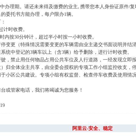
费集中办理期。请还未来得及缴费的业主, 携带您本人身份证原件
的委托书方能办理，每户限办1辆。
下：
时起计时收费。
小时内按30分钟计，超过半小时按一小时收费。
暂停变更（特殊情况需要变更的车辆需由业主递交书面说明并结清
系统中登记的3辆车以上（含3辆）给予删除，进行计时收费。
行驶，禁止用任何物品占用公共车位及人行道路，一经发现立即
收）归全体业主共享，由业委会授权的专项工作小组监控收支，
用于小区公共建设。专项小组有权监督、检查停车收费及使用情
前台或管家电话，我们将竭诚为您服务！
19
阿里云-安全、稳定