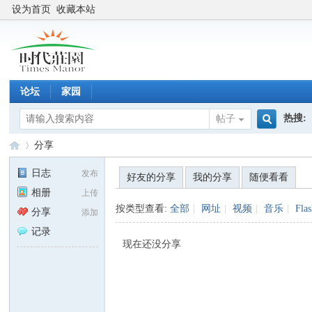
设为首页
收藏本站
论坛
家园
热搜:
帖子
搜
分享
日志
发布
好友的分享
我的分享
随便看看
相册
上传
索
时
›
按类型查看:
全部
|
网址
|
视频
|
音乐
|
Fla
分享
添加
记录
现在还没分享