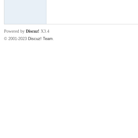
代
Powered by
Discuz!
X3.4
© 2001-2023
Discuz! Team
.
庄
园